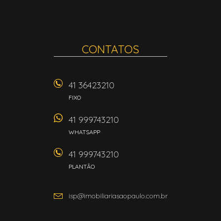
CONTATOS
41 36423210
FIXO
41 999743210
WHATSAPP
41 999743210
PLANTÃO
isp@imobiliariasaopaulo.com.br