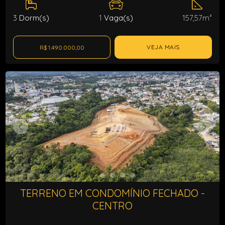
3
Dorm(s)
1
Vaga(s)
157,57m²
VEJA MAIS
R$ 1.490.000,00
TERRENO EM CONDOMÍNIO FECHADO -
CENTRO