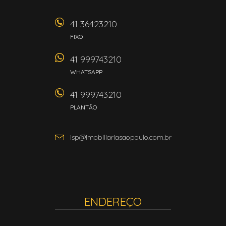
41 36423210
FIXO
41 999743210
WHATSAPP
41 999743210
PLANTÃO
isp@imobiliariasaopaulo.com.br
ENDEREÇO