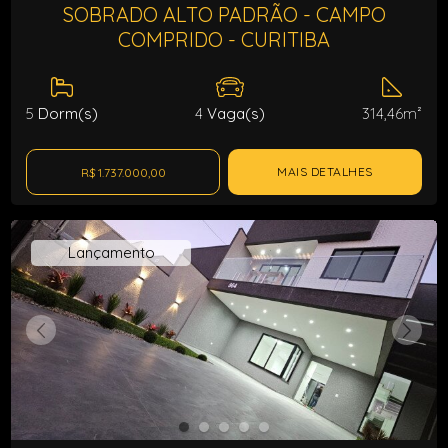
SOBRADO ALTO PADRÃO - CAMPO
COMPRIDO - CURITIBA
5
Dorm(s)
4
Vaga(s)
314,46m²
MAIS DETALHES
R$ 1.737.000,00
Lançamento