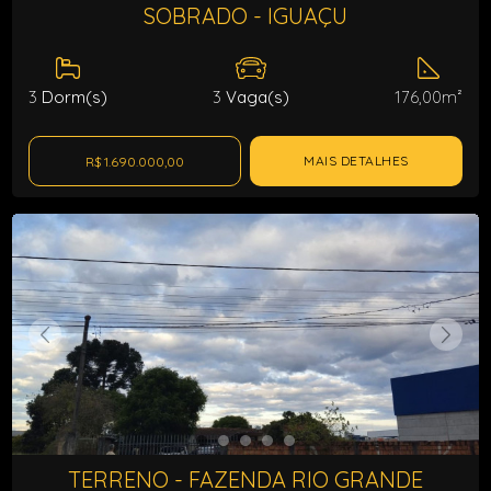
SOBRADO - IGUAÇU
3
Dorm(s)
3
Vaga(s)
176,00m²
MAIS DETALHES
R$ 1.690.000,00
TERRENO - FAZENDA RIO GRANDE