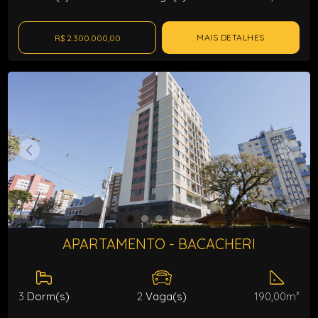
MAIS DETALHES
R$ 2.300.000,00
APARTAMENTO - BACACHERI
3
Dorm(s)
2
Vaga(s)
190,00m²