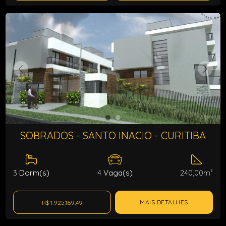
SOBRADOS - SANTO INACIO - CURITIBA
3
Dorm(s)
4
Vaga(s)
240,00m²
MAIS DETALHES
R$ 1.925.169,49