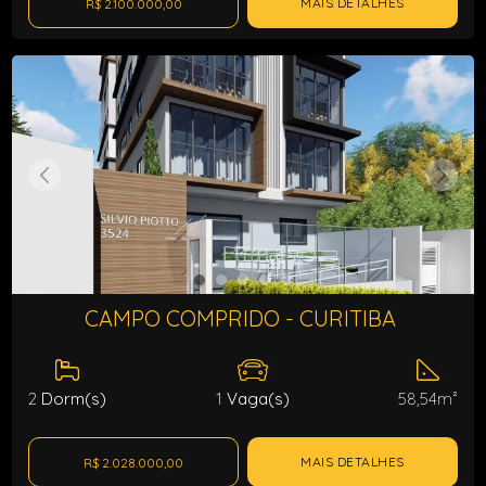
MAIS DETALHES
R$ 2.100.000,00
CAMPO COMPRIDO - CURITIBA
2
Dorm(s)
1
Vaga(s)
58,54m²
MAIS DETALHES
R$ 2.028.000,00