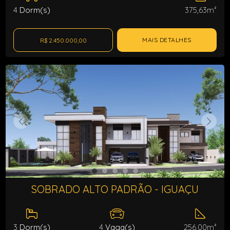
4
Dorm(s)
375,63m²
MAIS DETALHES
R$ 2.450.000,00
SOBRADO ALTO PADRÃO - IGUAÇU
3
Dorm(s)
4
Vaga(s)
256,00m²