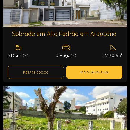
Sobrado em Alto Padrão em Araucária
3
Dorm(s)
3
Vaga(s)
270,00m²
MAIS DETALHES
R$ 1.798.000,00