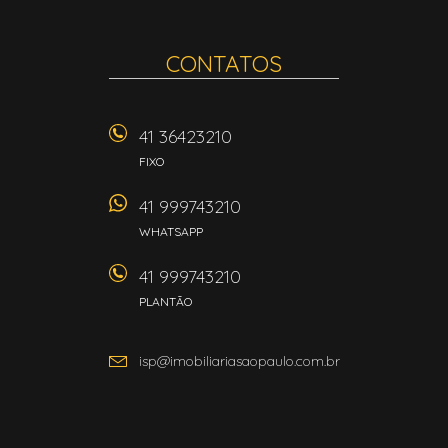
CONTATOS
41 36423210
FIXO
41 999743210
WHATSAPP
41 999743210
PLANTÃO
isp@imobiliariasaopaulo.com.br