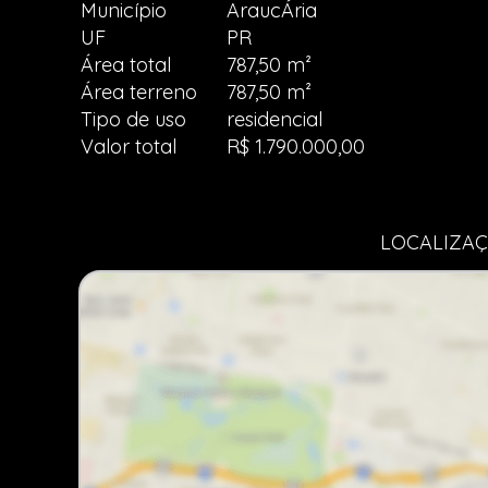
Município
AraucÁria
UF
PR
Área total
787,50 m²
Área terreno
787,50 m²
Tipo de uso
residencial
Valor total
R$ 1.790.000,00
LOCALIZAÇ