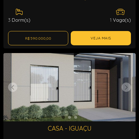
3
Dorm(s)
1
Vaga(s)
VEJA MAIS
R$ 590.000,00
CASA - IGUAÇU