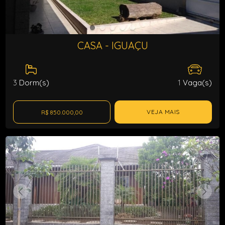
CASA - IGUAÇU
3
Dorm(s)
1
Vaga(s)
VEJA MAIS
R$ 850.000,00