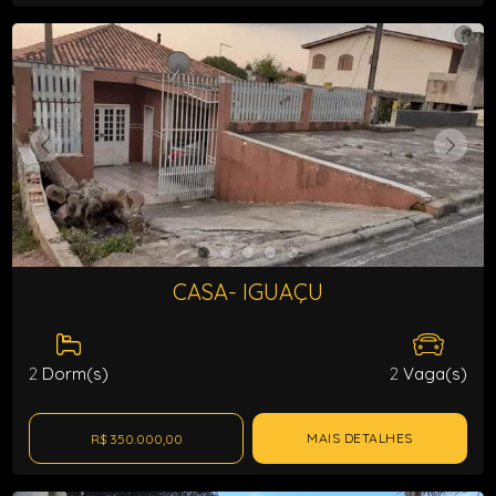
CASA- IGUAÇU
2
Dorm(s)
2
Vaga(s)
MAIS DETALHES
R$ 350.000,00