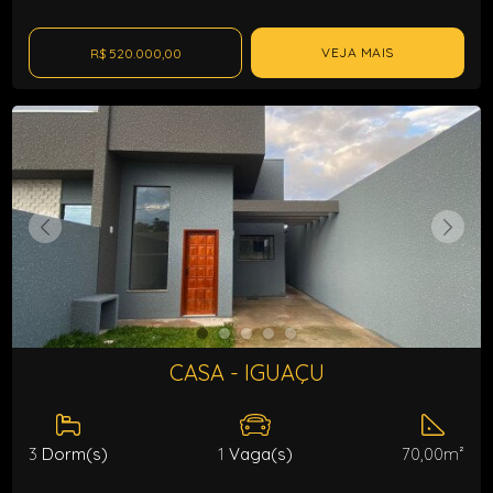
VEJA MAIS
R$ 520.000,00
CASA - IGUAÇU
3
Dorm(s)
1
Vaga(s)
70,00m²