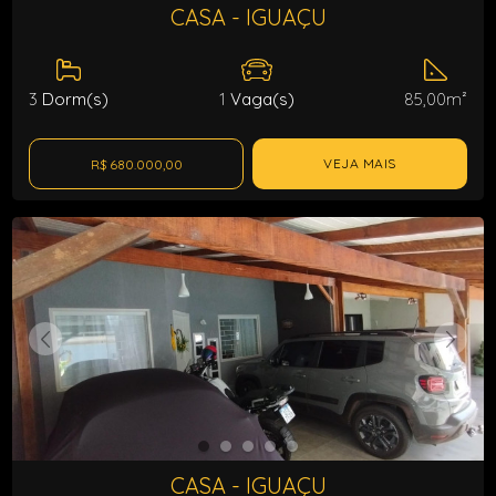
CASA - IGUAÇU
3
Dorm(s)
1
Vaga(s)
85,00m²
VEJA MAIS
R$ 680.000,00
CASA - IGUAÇU