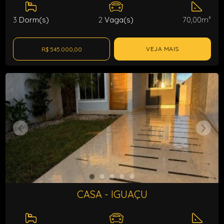
3
Dorm(s)
2
Vaga(s)
70,00m²
VEJA MAIS
R$ 545.000,00
CASA - IGUAÇU