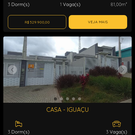
3
Dorm(s)
1
Vaga(s)
81,00m²
VEJA MAIS
R$ 529.900,00
CASA - IGUAÇU
3
Dorm(s)
3
Vaga(s)