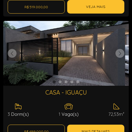
VEJA MAIS
R$ 519.000,00
CASA - IGUAÇU
3
Dorm(s)
1
Vaga(s)
72,53m²
MAIS DETALHES
R$ 499.000,00