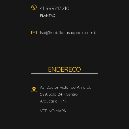
41 999743210
PLANTÃO
isp@imobiliariasaopaulo.com.br
ENDEREÇO
Av. Doutor Victor do Amaral,
588, Sala 24
- Centro
Araucária
-
PR
VER NO MAPA