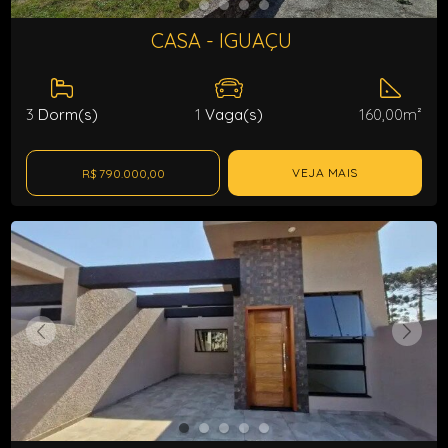
CASA - IGUAÇU
3
Dorm(s)
1
Vaga(s)
160,00m²
VEJA MAIS
R$ 790.000,00