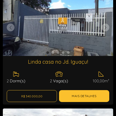
Linda casa no Jd. Iguaçu!
2
Dorm(s)
2
Vaga(s)
100,00m²
MAIS DETALHES
R$ 340.000,00