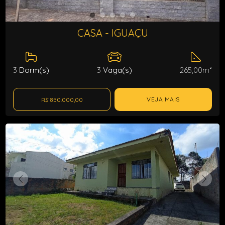
CASA - IGUAÇU
3
Dorm(s)
3
Vaga(s)
265,00m²
VEJA MAIS
R$ 850.000,00