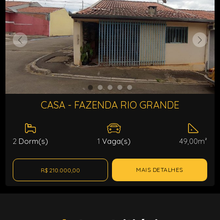
CASA - FAZENDA RIO GRANDE
2
Dorm(s)
1
Vaga(s)
49,00m²
MAIS DETALHES
R$ 210.000,00