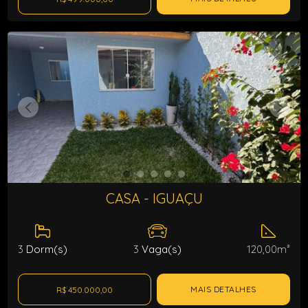
CASA - IGUAÇU
3
Dorm(s)
3
Vaga(s)
120,00m²
MAIS DETALHES
R$ 450.000,00