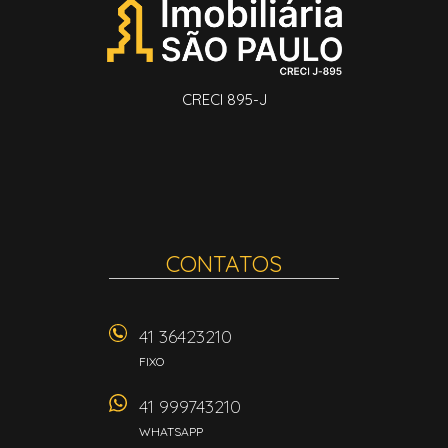
CRECI 895-J
CONTATOS
41 36423210
FIXO
41 999743210
WHATSAPP