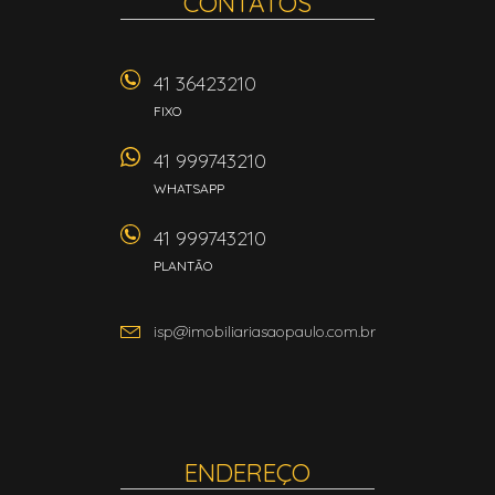
CONTATOS
41 36423210
FIXO
41 999743210
WHATSAPP
41 999743210
PLANTÃO
isp@imobiliariasaopaulo.com.br
ENDEREÇO