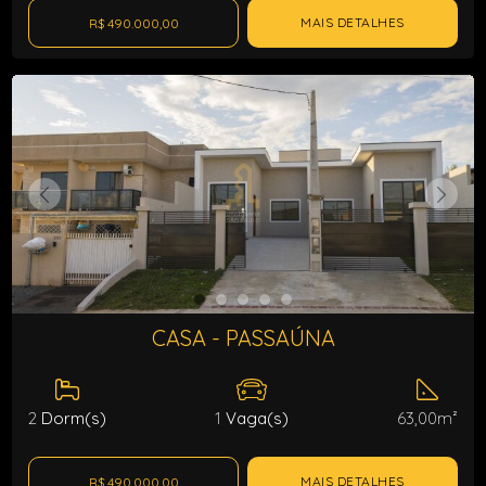
MAIS DETALHES
R$ 490.000,00
CASA - PASSAÚNA
2
Dorm(s)
1
Vaga(s)
63,00m²
MAIS DETALHES
R$ 490.000,00