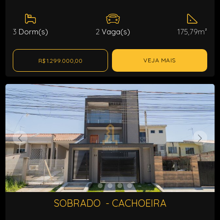
3
Dorm(s)
2
Vaga(s)
175,79m²
VEJA MAIS
R$ 1.299.000,00
SOBRADO - CACHOEIRA