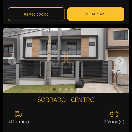
VEJA MAIS
R$ 980.000,00
SOBRADO - CENTRO
3
Dorm(s)
1
Vaga(s)