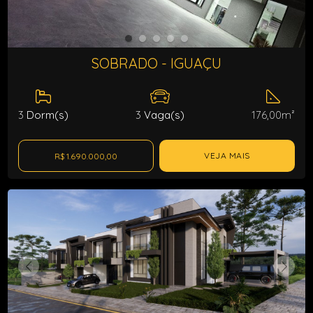
SOBRADO - IGUAÇU
3
Dorm(s)
3
Vaga(s)
176,00m²
VEJA MAIS
R$ 1.690.000,00