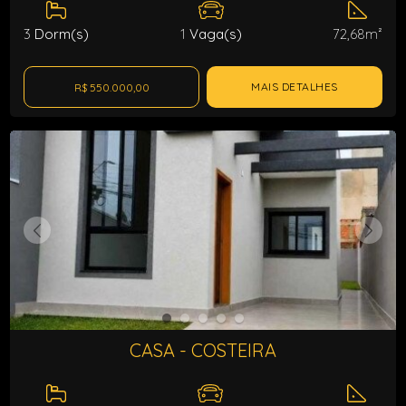
3
Dorm(s)
1
Vaga(s)
72,68m²
MAIS DETALHES
R$ 550.000,00
CASA - COSTEIRA