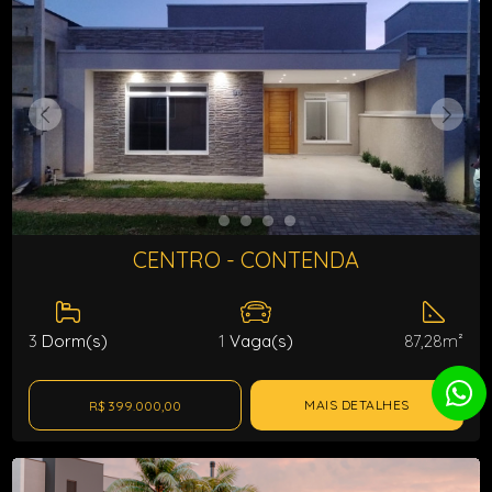
CENTRO - CONTENDA
3
Dorm(s)
1
Vaga(s)
87,28m²
MAIS DETALHES
R$ 399.000,00