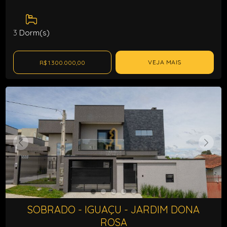
3
Dorm(s)
VEJA MAIS
R$ 1.300.000,00
SOBRADO - IGUAÇU - JARDIM DONA
ROSA