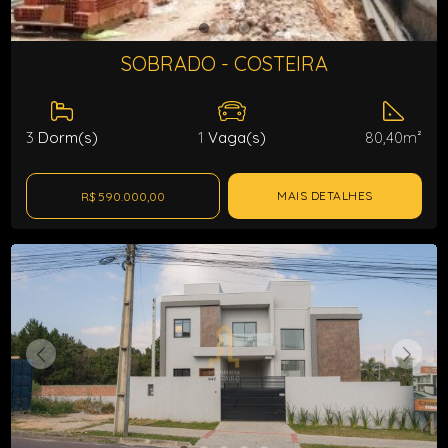
SOBRADO - COSTEIRA
3
Dorm(s)
1
Vaga(s)
80,40m²
MAIS DETALHES
R$ 590.000,00