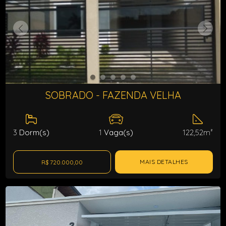
SOBRADO - FAZENDA VELHA
3
Dorm(s)
1
Vaga(s)
122,52m²
MAIS DETALHES
R$ 720.000,00