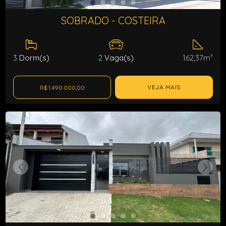
SOBRADO - COSTEIRA
3
Dorm(s)
2
Vaga(s)
162,37m²
VEJA MAIS
R$ 1.490.000,00