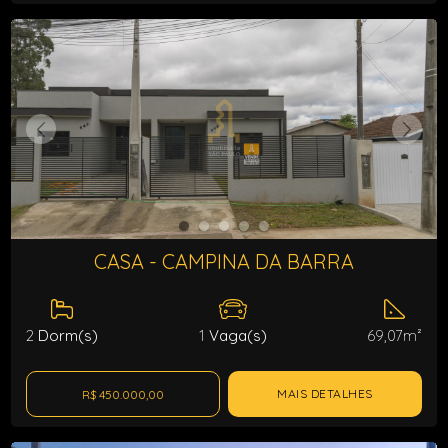
CASA - CAMPINA DA BARRA
2
Dorm(s)
1
Vaga(s)
69,07m²
MAIS DETALHES
R$ 450.000,00