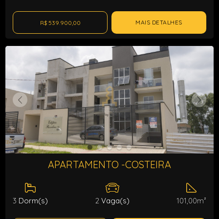
MAIS DETALHES
R$ 539.900,00
APARTAMENTO -COSTEIRA
3
Dorm(s)
2
Vaga(s)
101,00m²