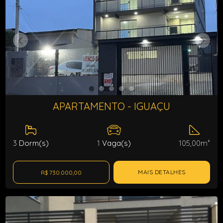
APARTAMENTO - IGUAÇU
3
Dorm(s)
1
Vaga(s)
105,00m²
MAIS DETALHES
R$ 730.000,00