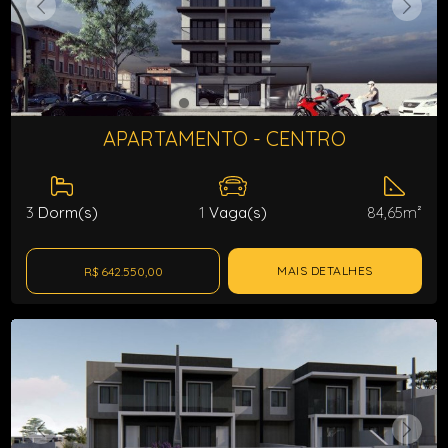
APARTAMENTO - CENTRO
3
Dorm(s)
1
Vaga(s)
84,65m²
MAIS DETALHES
R$ 642.550,00