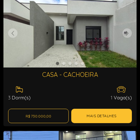
CASA - CACHOEIRA
3
Dorm(s)
1
Vaga(s)
MAIS DETALHES
R$ 730.000,00