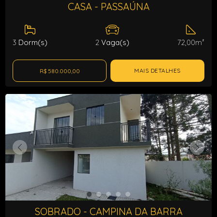
CASA - PASSAÚNA
3
Dorm(s)
2
Vaga(s)
72,00m²
MAIS DETALHES
R$ 580.000,00
SOBRADO - CAMPINA DA BARRA