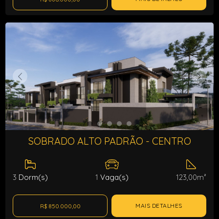
SOBRADO ALTO PADRÃO - CENTRO
3
Dorm(s)
1
Vaga(s)
123,00m²
MAIS DETALHES
R$ 850.000,00