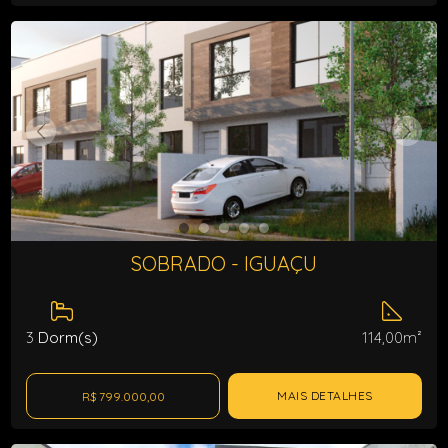
SOBRADO - IGUAÇU
3
Dorm(s)
114,00m²
MAIS DETALHES
R$ 799.000,00