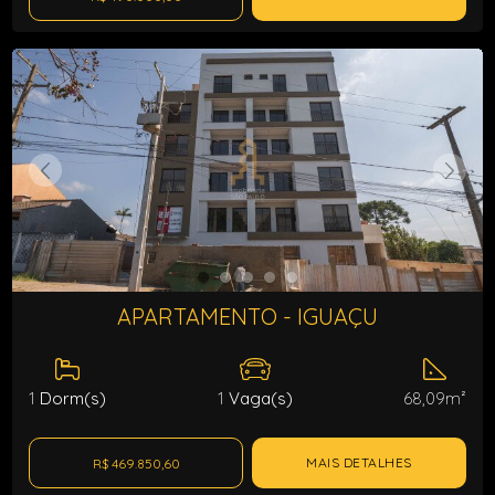
APARTAMENTO - IGUAÇU
1
Dorm(s)
1
Vaga(s)
68,09m²
MAIS DETALHES
R$ 469.850,60