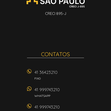
CRECI 895-J
CONTATOS
41 36423210
FIXO
41 999743210
WHATSAPP
41 999743210