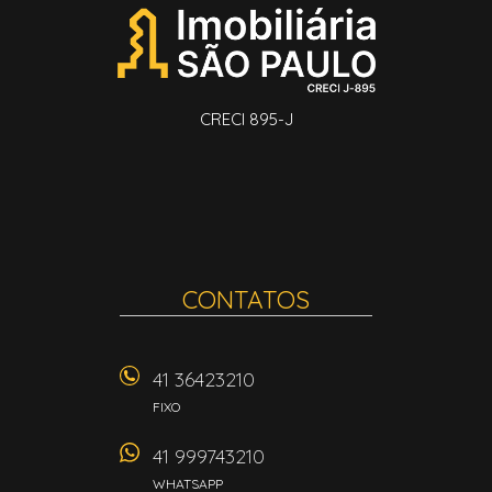
CRECI 895-J
CONTATOS
41 36423210
FIXO
41 999743210
WHATSAPP