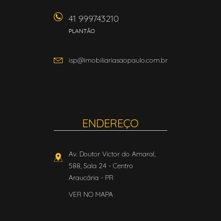
41 999743210
PLANTÃO
isp@imobiliariasaopaulo.com.br
ENDEREÇO
Av. Doutor Victor do Amaral,
588, Sala 24
- Centro
Araucária
-
PR
VER NO MAPA