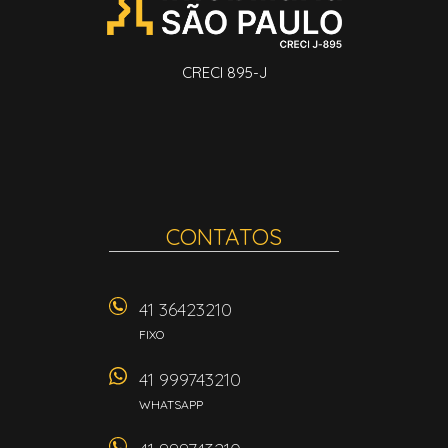
CRECI 895-J
CONTATOS
41 36423210
FIXO
41 999743210
WHATSAPP