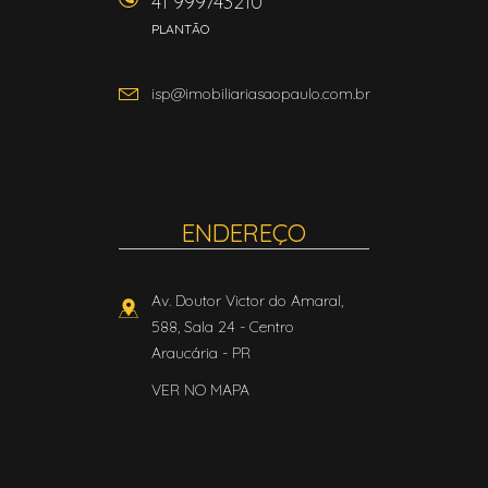
41 999743210
PLANTÃO
isp@imobiliariasaopaulo.com.br
ENDEREÇO
Av. Doutor Victor do Amaral,
588, Sala 24
- Centro
Araucária
-
PR
VER NO MAPA