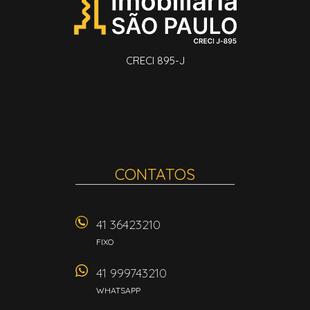
CRECI 895-J
CONTATOS
41 36423210
FIXO
41 999743210
WHATSAPP