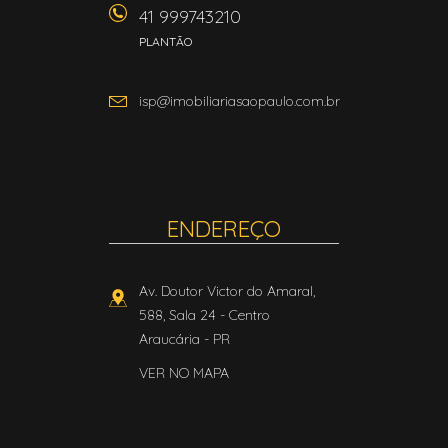
41 999743210
PLANTÃO
isp@imobiliariasaopaulo.com.br
ENDEREÇO
Av. Doutor Victor do Amaral,
588, Sala 24
- Centro
Araucária
-
PR
VER NO MAPA