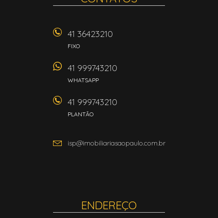
41 36423210
FIXO
41 999743210
WHATSAPP
41 999743210
PLANTÃO
isp@imobiliariasaopaulo.com.br
ENDEREÇO