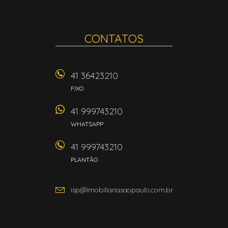
CONTATOS
41 36423210
FIXO
41 999743210
WHATSAPP
41 999743210
PLANTÃO
isp@imobiliariasaopaulo.com.br