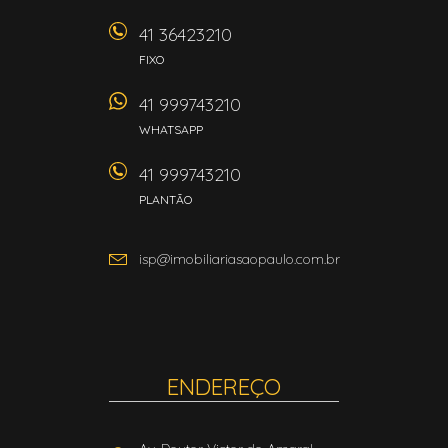
41 36423210
FIXO
41 999743210
WHATSAPP
41 999743210
PLANTÃO
isp@imobiliariasaopaulo.com.br
ENDEREÇO