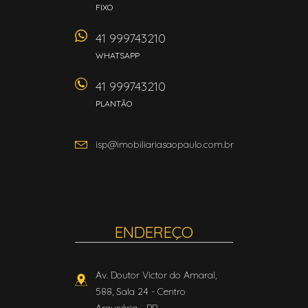
FIXO
41 999743210
WHATSAPP
41 999743210
PLANTÃO
isp@imobiliariasaopaulo.com.br
ENDEREÇO
Av. Doutor Victor do Amaral,
588, Sala 24
- Centro