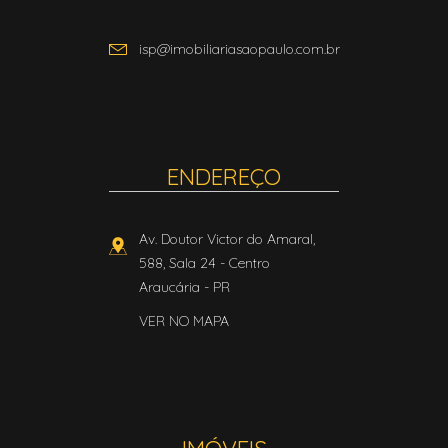
isp@imobiliariasaopaulo.com.br
ENDEREÇO
Av. Doutor Victor do Amaral,
588, Sala 24
- Centro
Araucária
-
PR
VER NO MAPA