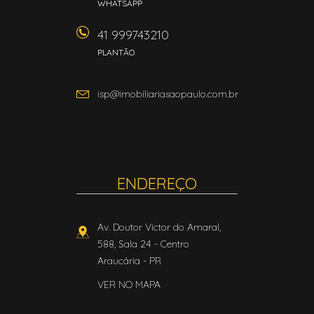
WHATSAPP
41 999743210
PLANTÃO
isp@imobiliariasaopaulo.com.br
ENDEREÇO
Av. Doutor Victor do Amaral,
588, Sala 24
- Centro
Araucária
-
PR
VER NO MAPA