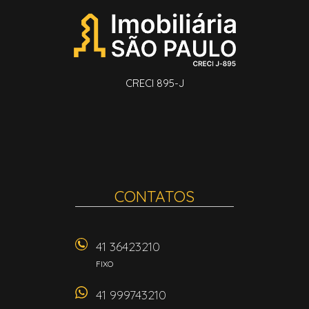
CRECI 895-J
CONTATOS
41 36423210
FIXO
41 999743210