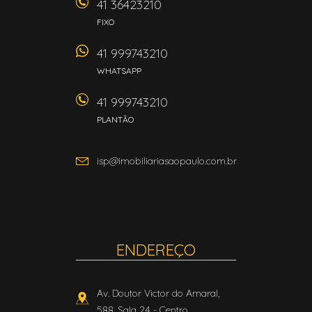
41 36423210
FIXO
41 999743210
WHATSAPP
41 999743210
PLANTÃO
isp@imobiliariasaopaulo.com.br
ENDEREÇO
Av. Doutor Victor do Amaral,
588, Sala 24
- Centro