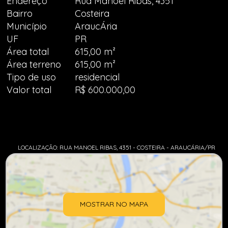
Endereço
Rua Manoel Ribas, 4351
Bairro
Costeira
Município
AraucÁria
UF
PR
Área total
615,00 m²
Área terreno
615,00 m²
Tipo de uso
residencial
Valor total
R$ 600.000,00
LOCALIZAÇÃO: RUA MANOEL RIBAS, 4351 - COSTEIRA - ARAUCÁRIA/PR
MOSTRAR NO MAPA