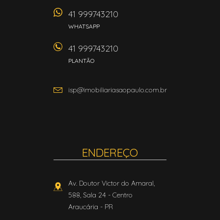
41 999743210
WHATSAPP
41 999743210
PLANTÃO
isp@imobiliariasaopaulo.com.br
ENDEREÇO
Av. Doutor Victor do Amaral,
588, Sala 24
- Centro
Araucária
-
PR