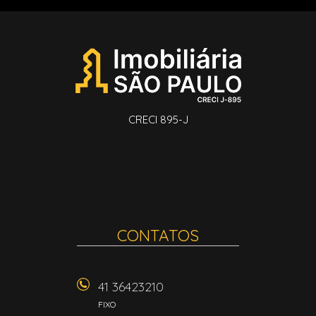
CRECI 895-J
CONTATOS
41 36423210
FIXO