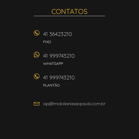
CONTATOS
41 36423210
FIXO
41 999743210
WHATSAPP
41 999743210
PLANTÃO
isp@imobiliariasaopaulo.com.br