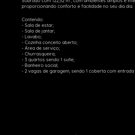
Sobrado com 122,52 m², com ambientes amplos e int
proporcionando conforto e facilidade no seu dia dia.
Contendo:
- Sala de estar;
- Sala de jantar;
- Lavabo;
- Cozinha conceito aberto;
- Área de serviço;
- Churrasqueira;
- 3 quartos sendo 1 suíte;
- Banheiro social;
- 2 vagas de garagem, sendo 1 coberta com entrada 