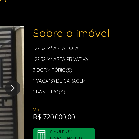
Sobre o imóvel
122,52 M²
ÁREA TOTAL
122,52 M²
ÁREA PRIVATIVA
3
DORMITÓRIO(S)
1
VAGA(S) DE GARAGEM
1
BANHEIRO(S)
Valor
R$ 720.000,00
SIMULE UM
FINANCIAMENTO