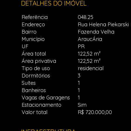
DETALHES DO IMÓVEL
Referência
048.25
Endereço
Rua Helena Piekarski 
Bairro
Fazenda Velha
Município
AraucÁria
UF
PR
Área total
122,52 m²
Área privativa
122,52 m²
Tipo de uso
residencial
Dormitórios
3
Suítes
1
Banheiros
1
Vagas de Garagens
1
Estacionamento
Sim
Valor total
R$ 720.000,00