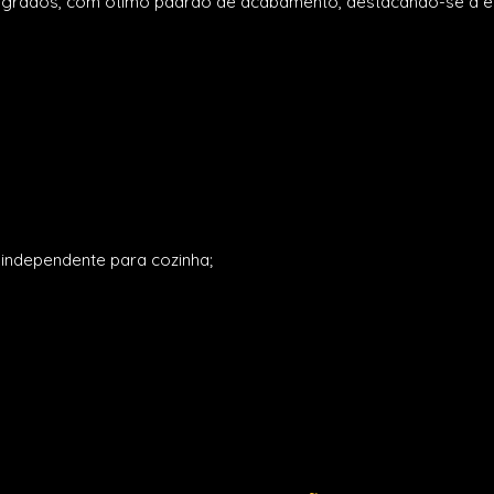
egrados, com ótimo padrão de acabamento, destacando-se a en
independente para cozinha;