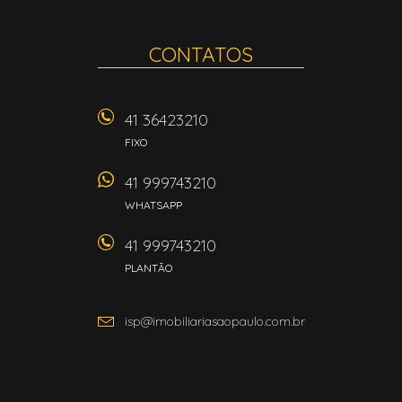
CONTATOS
41 36423210
FIXO
41 999743210
WHATSAPP
41 999743210
PLANTÃO
isp@imobiliariasaopaulo.com.br