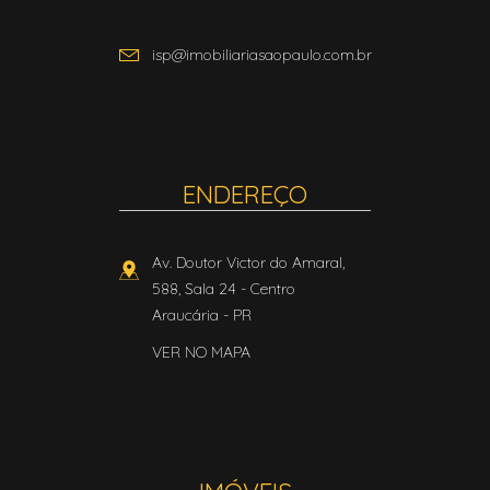
isp@imobiliariasaopaulo.com.br
ENDEREÇO
Av. Doutor Victor do Amaral,
588, Sala 24
- Centro
Araucária
-
PR
VER NO MAPA