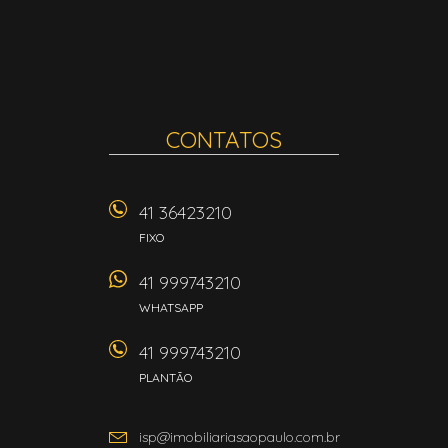
CONTATOS
41 36423210
FIXO
41 999743210
WHATSAPP
41 999743210
PLANTÃO
isp@imobiliariasaopaulo.com.br