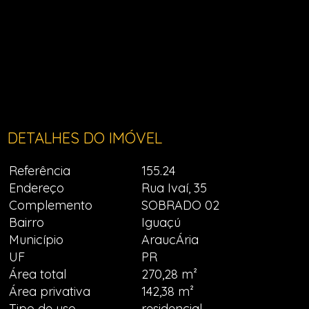
DETALHES DO IMÓVEL
Referência
155.24
Endereço
Rua Ivaí, 35
Complemento
SOBRADO 02
Bairro
Iguaçú
Município
AraucÁria
UF
PR
Área total
270,28 m²
Área privativa
142,38 m²
Tipo de uso
residencial