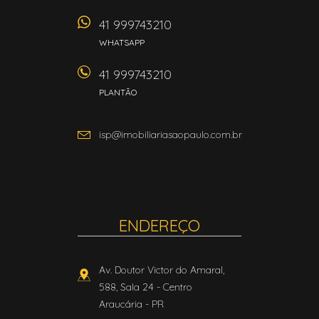
41 999743210
WHATSAPP
41 999743210
PLANTÃO
isp@imobiliariasaopaulo.com.br
ENDEREÇO
Av. Doutor Victor do Amaral,
588, Sala 24
- Centro
Araucária
-
PR