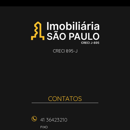
CRECI 895-J
CONTATOS
41 36423210
FIXO