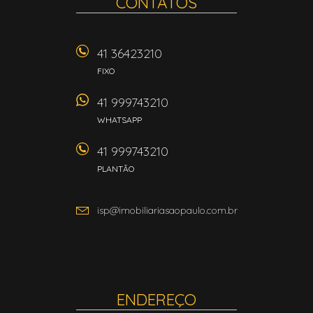
CONTATOS
41 36423210
FIXO
41 999743210
WHATSAPP
41 999743210
PLANTÃO
isp@imobiliariasaopaulo.com.br
ENDEREÇO