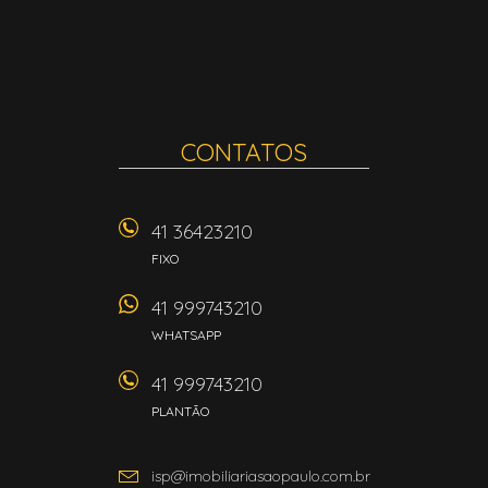
CONTATOS
41 36423210
FIXO
41 999743210
WHATSAPP
41 999743210
PLANTÃO
isp@imobiliariasaopaulo.com.br