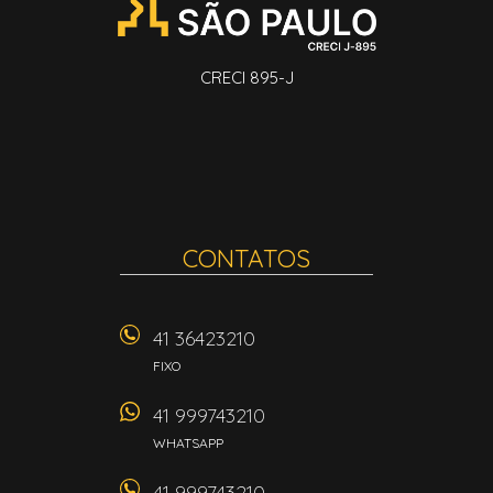
CRECI 895-J
CONTATOS
41 36423210
FIXO
41 999743210
WHATSAPP
41 999743210