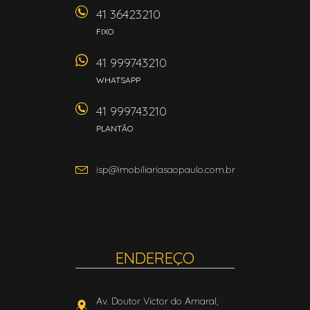
41 36423210
FIXO
41 999743210
WHATSAPP
41 999743210
PLANTÃO
isp@imobiliariasaopaulo.com.br
ENDEREÇO
Av. Doutor Victor do Amaral,