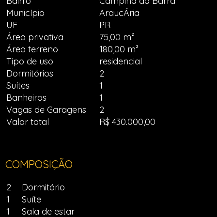
Bairro
Campina da Barra
Município
AraucÁria
UF
PR
Área privativa
75,00 m²
Área terreno
180,00 m²
Tipo de uso
residencial
Dormitórios
2
Suítes
1
Banheiros
1
Vagas de Garagens
2
Valor total
R$ 430.000,00
COMPOSIÇÃO
2
Dormitório
1
Suíte
1
Sala de estar