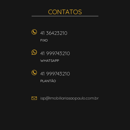
CONTATOS
41 36423210
FIXO
41 999743210
WHATSAPP
41 999743210
PLANTÃO
isp@imobiliariasaopaulo.com.br