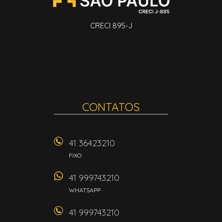
CRECI 895-J
CONTATOS
41 36423210
FIXO
41 999743210
WHATSAPP
41 999743210