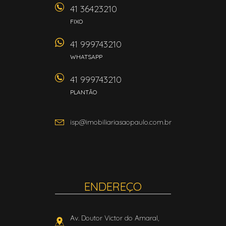
41 36423210
FIXO
41 999743210
WHATSAPP
41 999743210
PLANTÃO
isp@imobiliariasaopaulo.com.br
ENDEREÇO
Av. Doutor Victor do Amaral,