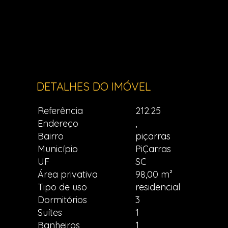
DETALHES DO IMÓVEL
Referência
212.25
Endereço
,
Bairro
piçarras
Município
PiÇarras
UF
SC
Área privativa
98,00 m²
Tipo de uso
residencial
Dormitórios
3
Suítes
1
Banheiros
1