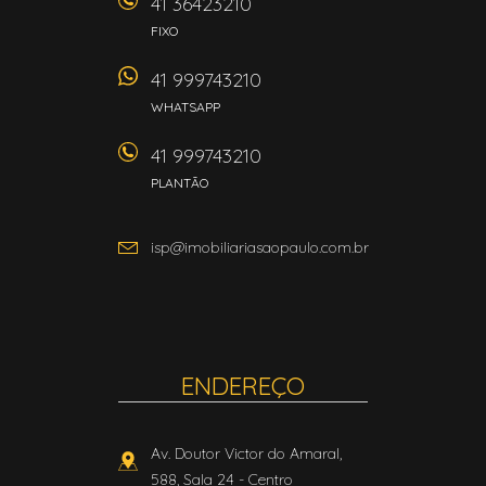
41 36423210
FIXO
41 999743210
WHATSAPP
41 999743210
PLANTÃO
isp@imobiliariasaopaulo.com.br
ENDEREÇO
Av. Doutor Victor do Amaral,
588, Sala 24
- Centro