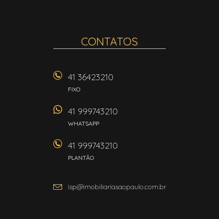
CONTATOS
41 36423210
FIXO
41 999743210
WHATSAPP
41 999743210
PLANTÃO
isp@imobiliariasaopaulo.com.br