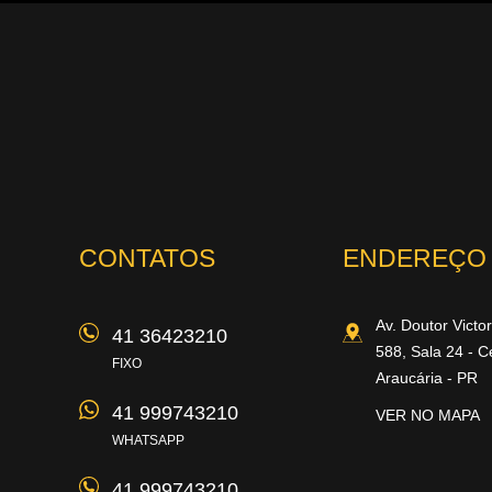
IMOBILIÁRIA SÃO PAULO
CONTATOS
ENDEREÇO
Av. Doutor Victo
41 36423210
588, Sala 24
- C
FIXO
Araucária
-
PR
41 999743210
VER NO MAPA
WHATSAPP
41 999743210