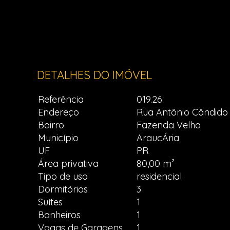
DETALHES DO IMÓVEL
Referência
019.26
Endereço
Rua Antônio Cândido
Bairro
Fazenda Velha
Município
AraucÁria
UF
PR
Área privativa
80,00 m²
Tipo de uso
residencial
Dormitórios
3
Suítes
1
Banheiros
1
Vagas de Garagens
1