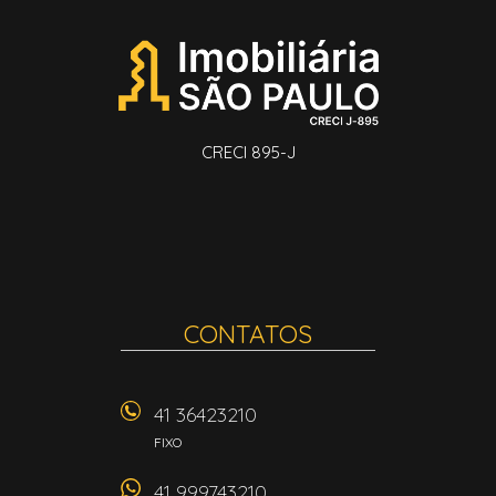
CRECI 895-J
CONTATOS
41 36423210
FIXO
41 999743210