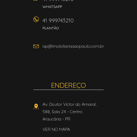
WHATSAPP
41 999743210
PLANTÃO
isp@imobiliariasaopaulo.com.br
ENDEREÇO
Av. Doutor Victor do Amaral,
588, Sala 24
- Centro
Araucária
-
PR
VER NO MAPA