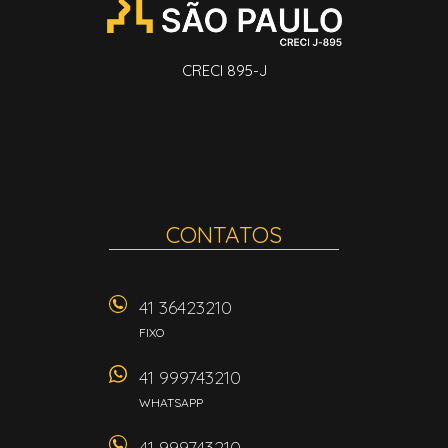
CRECI 895-J
CONTATOS
41 36423210
FIXO
41 999743210
WHATSAPP
41 999743210