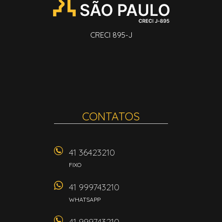
CRECI 895-J
CONTATOS
41 36423210
FIXO
41 999743210
WHATSAPP
41 999743210