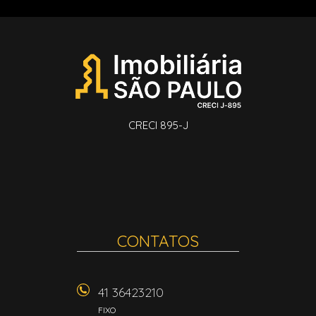
CRECI 895-J
CONTATOS
41 36423210
FIXO