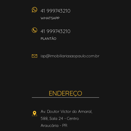
41 999743210
WHATSAPP
41 999743210
PLANTÃO
isp@imobiliariasaopaulo.com.br
ENDEREÇO
Av. Doutor Victor do Amaral,
588, Sala 24
- Centro
Araucária
-
PR