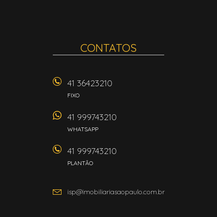
CONTATOS
41 36423210
FIXO
41 999743210
WHATSAPP
41 999743210
PLANTÃO
isp@imobiliariasaopaulo.com.br