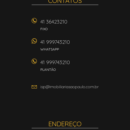
CONTATOS
41 36423210
FIXO
41 999743210
WHATSAPP
41 999743210
PLANTÃO
isp@imobiliariasaopaulo.com.br
ENDEREÇO