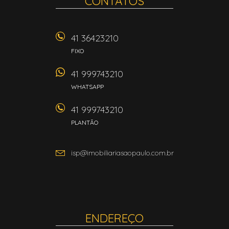
CONTATOS
41 36423210
FIXO
41 999743210
WHATSAPP
41 999743210
PLANTÃO
isp@imobiliariasaopaulo.com.br
ENDEREÇO