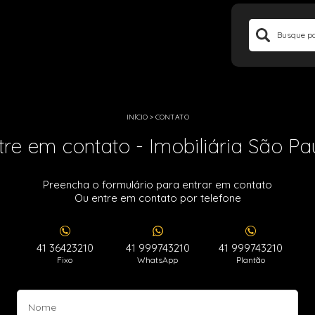
INÍCIO
>
CONTATO
tre em contato - Imobiliária São Pa
Preencha o formulário para entrar em contato
Ou entre em contato por telefone
41 36423210
41 999743210
41 999743210
Fixo
WhatsApp
Plantão