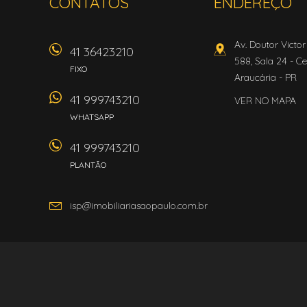
CONTATOS
ENDEREÇO
Av. Doutor Victo
41 36423210
588, Sala 24
- Ce
FIXO
Araucária
-
PR
41 999743210
VER NO MAPA
WHATSAPP
41 999743210
PLANTÃO
isp@imobiliariasaopaulo.com.br