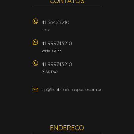
CONTATOS
41 36423210
FIXO
41 999743210
WHATSAPP
41 999743210
PLANTÃO
isp@imobiliariasaopaulo.com.br
ENDEREÇO