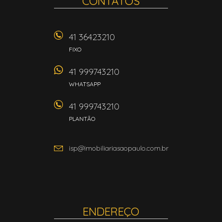
CONTATOS
41 36423210
FIXO
41 999743210
WHATSAPP
41 999743210
PLANTÃO
isp@imobiliariasaopaulo.com.br
ENDEREÇO