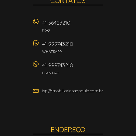
CONTATOS
41 36423210
FIXO
41 999743210
WHATSAPP
41 999743210
PLANTÃO
isp@imobiliariasaopaulo.com.br
ENDEREÇO