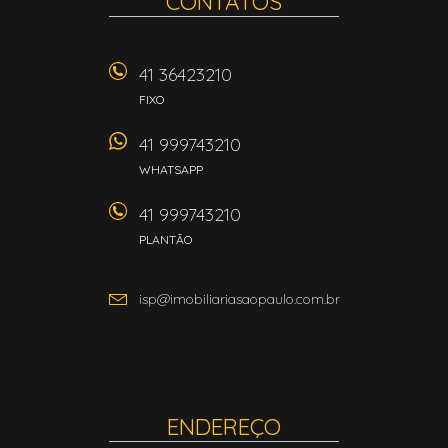
CONTATOS
41 36423210
FIXO
41 999743210
WHATSAPP
41 999743210
PLANTÃO
isp@imobiliariasaopaulo.com.br
ENDEREÇO